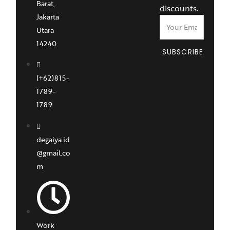
Barat,
discounts.
Jakarta
Utara
14240
SUBSCRIBE
(+62)815-
1789-
1789
degaiya.id
@gmail.co
m
Work