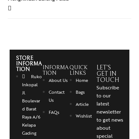
STORE
INFORMA
INFORMA
QUICK
LET’S
TION
TION
LINKS
GET IN
Ruko
TOUCH
About Us
Home
Inkopal
Subscribe
Contact
Bags
Jl.
to our
Us
Boulevar
latest
Article
d Barat
newsletter
FAQs
Wishlist
Raya A/6
to get news
Kelapa
about
Gading
special